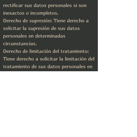
rectificar sus datos personales si son
inexactos o incompletos.
Derecho de supresión: Tiene derecho a
solicitar la supresión de sus datos
personales en determinadas
circunstancias.
Derecho de limitación del tratamiento:
Tiene derecho a solicitar la limitación del
tratamiento de sus datos personales en
determinadas circunstancias.
Derecho a la portabilidad de los datos:
Tiene derecho a recibir sus datos
personales en un formato estructurado,
de uso común y legible por máquina.
Derecho a oponerse al tratamiento:
Tiene derecho a oponerse al tratamiento
de sus datos personales en
determinadas circunstancias.