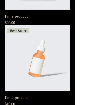
I'm a product
Precio
$20.00
Best Seller
I'm a product
Precio
$10.00