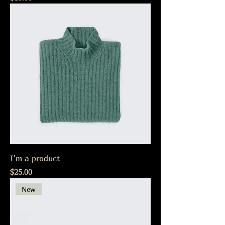
I'm a product
Precio
$25.00
New