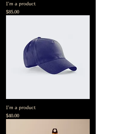
I'm a product
Precio
$85.00
I'm a product
Precio
$40.00